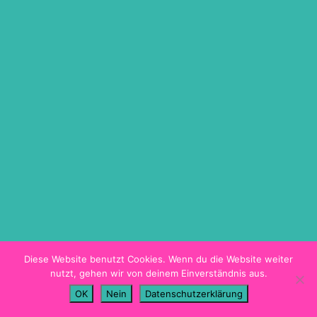
ON DEMAND
TICKETINFO
BARRIEREFREIHEIT
HYGIENEKONZEPT
PROGRAMMHEFT
Diese Website benutzt Cookies. Wenn du die Website weiter
nutzt, gehen wir von deinem Einverständnis aus.
Imprint
OK
Nein
Datenschutzerklärung
Data Privacy