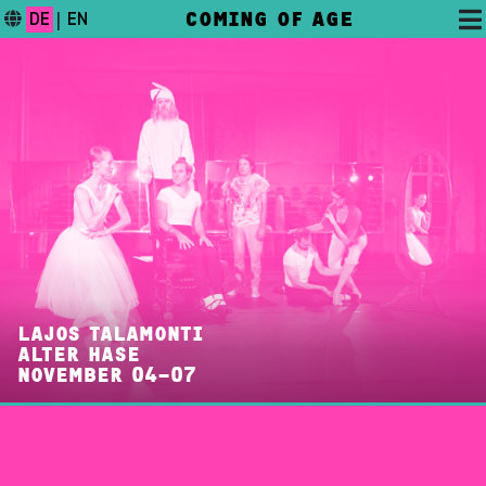
COMING OF AGE
DE
|
EN
LAJOS TALAMONTI
ALTER HASE
DAS FESTIVAL
NOVEMBER 04–07
PROGRAMM
FESTIVALBLOG