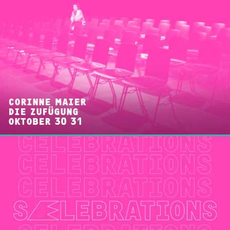
ON DEMAND
TICKETINFO
BARRIEREFREIHEIT
HYGIENEKONZEPT
PROGRAMMHEFT
CORINNE MAIER
DIE ZUFÜGUNG
OKTOBER 30 31