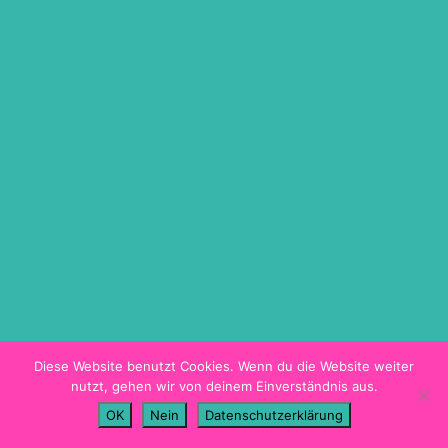
ON DEMAND
TICKETINFO
BARRIEREFREIHEIT
HYGIENEKONZEPT
PROGRAMMHEFT
Diese Website benutzt Cookies. Wenn du die Website weiter
nutzt, gehen wir von deinem Einverständnis aus.
Imprint
OK
Nein
Datenschutzerklärung
Data Privacy