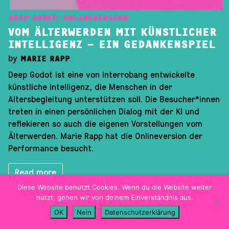
ON DEMAND
DEEP GODOT: ONLINEVERSION
TICKETINFO
VOM ÄLTERWERDEN MIT KÜNSTLICHER
INTELLIGENZ – EIN GEDANKENSPIEL
BARRIEREFREIHEIT
by
MARIE RAPP
HYGIENEKONZEPT
Deep Godot ist eine von Interrobang entwickelte
künstliche Intelligenz, die Menschen in der
PROGRAMMHEFT
Altersbegleitung unterstützen soll. Die Besucher*innen
treten in einen persönlichen Dialog mit der KI und
reflekieren so auch die eigenen Vorstellungen vom
Älterwerden. Marie Rapp hat die Onlineversion der
Performance besucht.
Read more
Diese Website benutzt Cookies. Wenn du die Website weiter
nutzt, gehen wir von deinem Einverständnis aus.
Imprint
OK
Nein
Datenschutzerklärung
Data Privacy