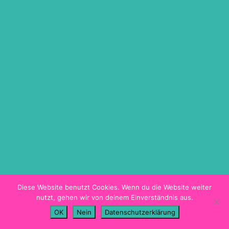
ON DEMAND
TICKETINFO
BARRIEREFREIHEIT
HYGIENEKONZEPT
PROGRAMMHEFT
Diese Website benutzt Cookies. Wenn du die Website weiter
nutzt, gehen wir von deinem Einverständnis aus.
Imprint
OK
Nein
Datenschutzerklärung
Data Privacy