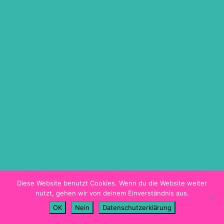
ON DEMAND
TICKETINFO
BARRIEREFREIHEIT
HYGIENEKONZEPT
PROGRAMMHEFT
Diese Website benutzt Cookies. Wenn du die Website weiter
nutzt, gehen wir von deinem Einverständnis aus.
Imprint
OK
Nein
Datenschutzerklärung
Data Privacy