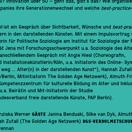
 Innovation über 50 – geht das, gibt’s das? Wie organisi
panies ihre Generationenwechsel und welche
best-practice
I
ist ein Gespräch über Sichtbarkeit, Wünsche und
best-pra
ern in den darstellenden Künsten. Mit einem Impulsvortrag 
rin für Politische Soziologie am Institut für Soziologie der 
tät Jena mit Forschungsschwerpunkt u.a. Soziologie des Alt
anschließendem Gespräch mit Angie Hiesl (Choreografin,
Installationskünstlerin/Köln, u.a. Initiatorin des Online- S
weg … Alter(n) in der darstellenden Kunst“), Hannah Zufall
Berlin, Mitinitiatorin The Golden Age Netzwerk), Almuth Fr
 Kompetenzzentrum für kulturelle Bildung im Alter und Inklus
.a. Beirätin und Mit-Initiatorin der Studie
esverband freie darstellende Künste, PAP Berlin).
nziska Werner
Janina Benduski, Silke van Dyk, Almut
GÄSTE
nah Zufall (The Golden Age Netzwerk)
DGS-VERDOLMETSCHU
rennan