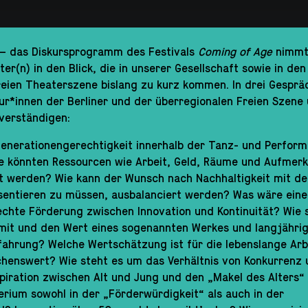
– das Diskursprogramm des Festivals
Coming of Age
nimmt
ter(n) in den Blick, die in unserer Gesellschaft sowie in den
reien Theaterszene bislang zu kurz kommen. In drei Gesprä
ur*innen der Berliner und der überregionalen Freien Szene
verständigen:
Generationengerechtigkeit innerhalb der Tanz- und Perfor
e könnten Ressourcen wie Arbeit, Geld, Räume und Aufmer
lt werden? Wie kann der Wunsch nach Nachhaltigkeit mit 
entieren zu müssen, ausbalanciert werden? Was wäre eine
chte Förderung zwischen Innovation und Kontinuität? Wie 
it und den Wert eines sogenannten Werkes und langjähri
fahrung? Welche Wertschätzung ist für die lebenslange Arbe
chenswert? Wie steht es um das Verhältnis von Konkurrenz
piration zwischen Alt und Jung und den „Makel des Alters“ 
erium sowohl in der „Förderwürdigkeit“ als auch in der