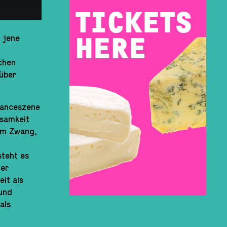
TICKETS
HERE
 jene
chen
 über
manceszene
ksamkeit
dem Zwang,
steht es
ger
it als
 und
als