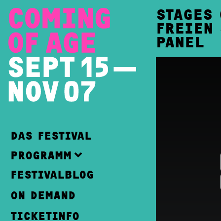
STAGES 
FREIEN 
PANEL
DAS FESTIVAL
PROGRAMM
FESTIVALBLOG
ON DEMAND
TICKETINFO