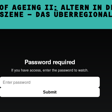
OF AGEING II: ALTERN IN D
SZENE – DAS ÜBERREGIONA