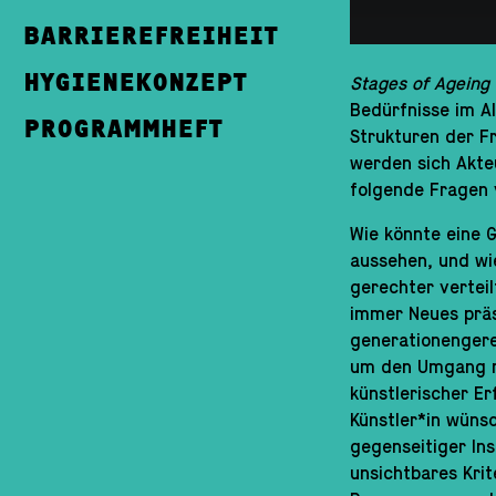
BARRIEREFREIHEIT
HYGIENEKONZEPT
Stages of Ageing
Bedürfnisse im Al
PROGRAMMHEFT
Strukturen der F
werden sich Akte
folgende Fragen 
Wie könnte eine 
aussehen, und wi
gerechter vertei
immer Neues präs
generationengere
um den Umgang m
künstlerischer Er
Künstler*in wüns
gegenseitiger Ins
unsichtbares Krit