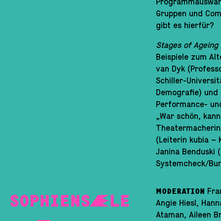
Programmauswahl?
Gruppen und Com
gibt es hierfür?
Stages of Ageing I
Beispiele zum Alt
van Dyk (Professo
Schiller-Universi
Demografie) und 
Performance- und 
„War schön, kann 
Theatermacherin/
(Leiterin kubia –
Janina Benduski (u
Systemcheck/Bund
Fra
MODERATION
Angie Hiesl, Han
Ataman, Aileen B