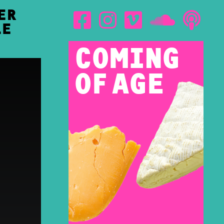
ER
LE
COMING
OF AGE