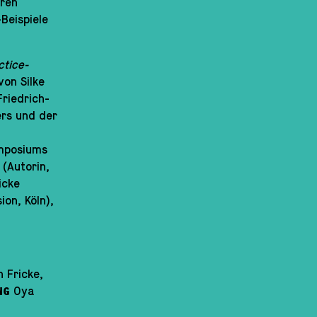
eren
-Beispiele
ctice-
von Silke
Friedrich-
ers und der
ymposiums
 (Autorin,
icke
ion, Köln),
h Fricke,
Oya
NG