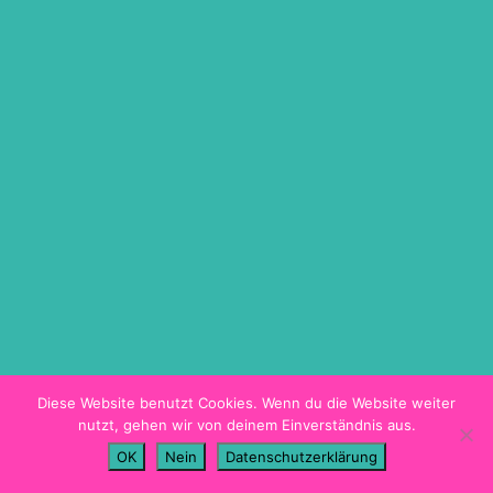
ON DEMAND
TICKETINFO
BARRIEREFREIHEIT
HYGIENEKONZEPT
PROGRAMMHEFT
Diese Website benutzt Cookies. Wenn du die Website weiter
nutzt, gehen wir von deinem Einverständnis aus.
Imprint
OK
Nein
Datenschutzerklärung
Data Privacy