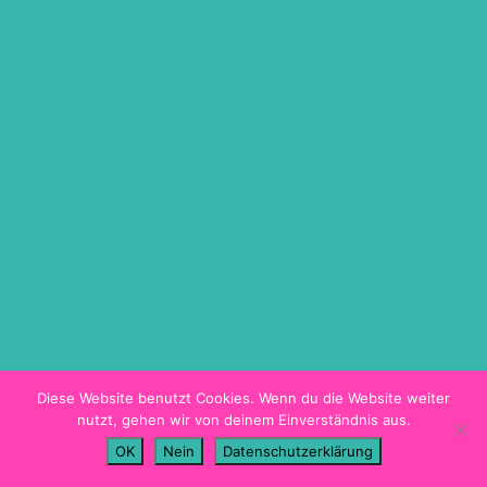
ON DEMAND
TICKETINFO
BARRIEREFREIHEIT
HYGIENEKONZEPT
PROGRAMMHEFT
Diese Website benutzt Cookies. Wenn du die Website weiter
nutzt, gehen wir von deinem Einverständnis aus.
Imprint
OK
Nein
Datenschutzerklärung
Data Privacy