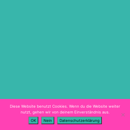
ON DEMAND
TICKETINFO
BARRIEREFREIHEIT
HYGIENEKONZEPT
PROGRAMMHEFT
Diese Website benutzt Cookies. Wenn du die Website weiter
nutzt, gehen wir von deinem Einverständnis aus.
Imprint
OK
Nein
Datenschutzerklärung
Data Privacy