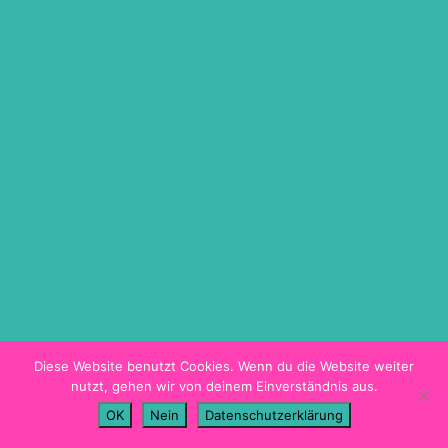
ON DEMAND
TICKETINFO
BARRIEREFREIHEIT
HYGIENEKONZEPT
PROGRAMMHEFT
Diese Website benutzt Cookies. Wenn du die Website weiter
nutzt, gehen wir von deinem Einverständnis aus.
Imprint
OK
Nein
Datenschutzerklärung
Data Privacy