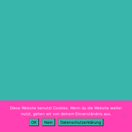
ON DEMAND
TICKETINFO
BARRIEREFREIHEIT
HYGIENEKONZEPT
PROGRAMMHEFT
Diese Website benutzt Cookies. Wenn du die Website weiter
nutzt, gehen wir von deinem Einverständnis aus.
Imprint
OK
Nein
Datenschutzerklärung
Data Privacy