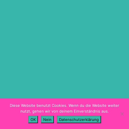
ON DEMAND
TICKETINFO
BARRIEREFREIHEIT
HYGIENEKONZEPT
PROGRAMMHEFT
Diese Website benutzt Cookies. Wenn du die Website weiter
nutzt, gehen wir von deinem Einverständnis aus.
Imprint
OK
Nein
Datenschutzerklärung
Data Privacy