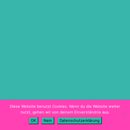
ON DEMAND
TICKETINFO
BARRIEREFREIHEIT
HYGIENEKONZEPT
PROGRAMMHEFT
Diese Website benutzt Cookies. Wenn du die Website weiter
nutzt, gehen wir von deinem Einverständnis aus.
Imprint
OK
Nein
Datenschutzerklärung
Data Privacy