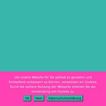
ON DEMAND
TICKETINFO
BARRIEREFREIHEIT
HYGIENEKONZEPT
PROGRAMMHEFT
Um unsere Website für Sie optimal zu gestalten und
fortlaufend verbessern zu können, verwenden wir Cookies.
Durch die weitere Nutzung der Webseite stimmen Sie der
Verwendung von Cookies zu.
Impressum
OK
Nein
Datenschutzerklärung
Datenschutz