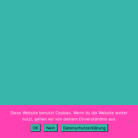
ON DEMAND
TICKETINFO
BARRIEREFREIHEIT
HYGIENEKONZEPT
PROGRAMMHEFT
Diese Website benutzt Cookies. Wenn du die Website weiter
nutzt, gehen wir von deinem Einverständnis aus.
Imprint
OK
Nein
Datenschutzerklärung
Data Privacy