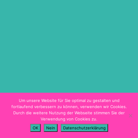
ON DEMAND
TICKETINFO
BARRIEREFREIHEIT
HYGIENEKONZEPT
PROGRAMMHEFT
Um unsere Website für Sie optimal zu gestalten und
fortlaufend verbessern zu können, verwenden wir Cookies.
Durch die weitere Nutzung der Webseite stimmen Sie der
Verwendung von Cookies zu.
Impressum
OK
Nein
Datenschutzerklärung
Datenschutz