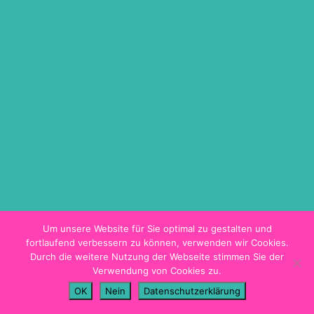
ON DEMAND
TICKETINFO
BARRIEREFREIHEIT
HYGIENEKONZEPT
PROGRAMMHEFT
Um unsere Website für Sie optimal zu gestalten und
fortlaufend verbessern zu können, verwenden wir Cookies.
Durch die weitere Nutzung der Webseite stimmen Sie der
Verwendung von Cookies zu.
Impressum
OK
Nein
Datenschutzerklärung
Datenschutz