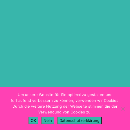
ON DEMAND
TICKETINFO
BARRIEREFREIHEIT
HYGIENEKONZEPT
PROGRAMMHEFT
Um unsere Website für Sie optimal zu gestalten und
fortlaufend verbessern zu können, verwenden wir Cookies.
Durch die weitere Nutzung der Webseite stimmen Sie der
Verwendung von Cookies zu.
Impressum
OK
Nein
Datenschutzerklärung
Datenschutz