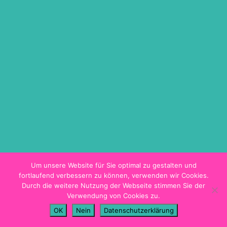
ON DEMAND
TICKETINFO
BARRIEREFREIHEIT
HYGIENEKONZEPT
PROGRAMMHEFT
Um unsere Website für Sie optimal zu gestalten und
fortlaufend verbessern zu können, verwenden wir Cookies.
Durch die weitere Nutzung der Webseite stimmen Sie der
Verwendung von Cookies zu.
Impressum
OK
Nein
Datenschutzerklärung
Datenschutz