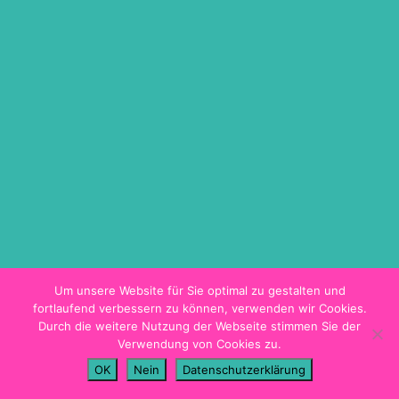
ON DEMAND
TICKETINFO
BARRIEREFREIHEIT
HYGIENEKONZEPT
PROGRAMMHEFT
Um unsere Website für Sie optimal zu gestalten und
fortlaufend verbessern zu können, verwenden wir Cookies.
Durch die weitere Nutzung der Webseite stimmen Sie der
Verwendung von Cookies zu.
Impressum
OK
Nein
Datenschutzerklärung
Datenschutz