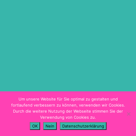
ON DEMAND
TICKETINFO
BARRIEREFREIHEIT
HYGIENEKONZEPT
PROGRAMMHEFT
Um unsere Website für Sie optimal zu gestalten und
fortlaufend verbessern zu können, verwenden wir Cookies.
Durch die weitere Nutzung der Webseite stimmen Sie der
Verwendung von Cookies zu.
Impressum
OK
Nein
Datenschutzerklärung
Datenschutz