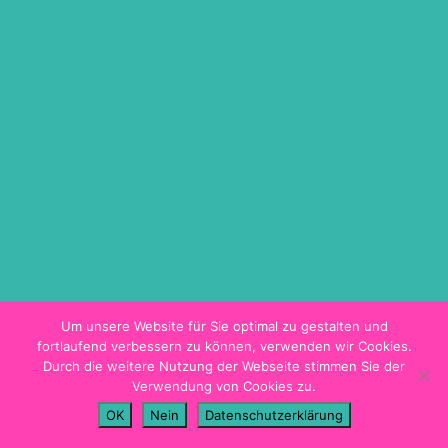
ON DEMAND
TICKETINFO
BARRIEREFREIHEIT
HYGIENEKONZEPT
PROGRAMMHEFT
Um unsere Website für Sie optimal zu gestalten und
fortlaufend verbessern zu können, verwenden wir Cookies.
Durch die weitere Nutzung der Webseite stimmen Sie der
Verwendung von Cookies zu.
Impressum
OK
Nein
Datenschutzerklärung
Datenschutz