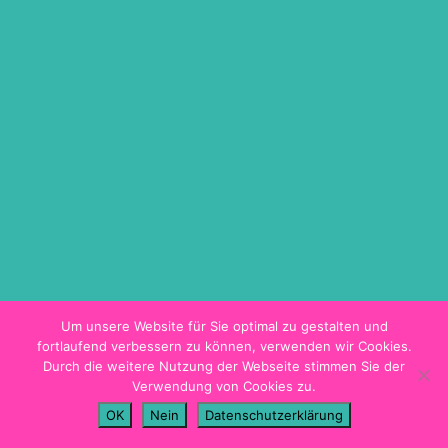
ON DEMAND
TICKETINFO
BARRIEREFREIHEIT
HYGIENEKONZEPT
PROGRAMMHEFT
Um unsere Website für Sie optimal zu gestalten und
fortlaufend verbessern zu können, verwenden wir Cookies.
Durch die weitere Nutzung der Webseite stimmen Sie der
Verwendung von Cookies zu.
Impressum
OK
Nein
Datenschutzerklärung
Datenschutz