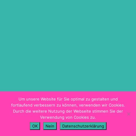
ON DEMAND
TICKETINFO
BARRIEREFREIHEIT
HYGIENEKONZEPT
PROGRAMMHEFT
Um unsere Website für Sie optimal zu gestalten und
fortlaufend verbessern zu können, verwenden wir Cookies.
Durch die weitere Nutzung der Webseite stimmen Sie der
Verwendung von Cookies zu.
Impressum
OK
Nein
Datenschutzerklärung
Datenschutz